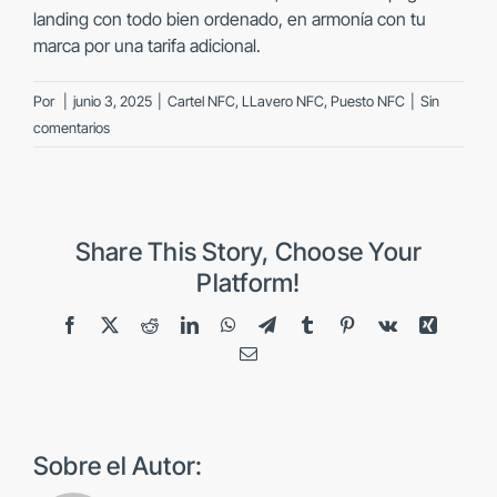
landing con todo bien ordenado, en armonía con tu
marca por una tarifa adicional.
Por
|
junio 3, 2025
|
Cartel NFC
,
LLavero NFC
,
Puesto NFC
|
Sin
comentarios
Share This Story, Choose Your
Platform!
Facebook
X
Reddit
LinkedIn
WhatsApp
Telegram
Tumblr
Pinterest
Vk
Xing
Correo
electrónico
Sobre el Autor: