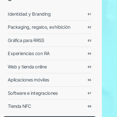
Identidad y Branding
01
Packaging, regalos, exhibición
02
Gráfica para RRSS
03
Experiencias con RA
04
Web y tienda online
05
Aplicaciones móviles
06
Software e integraciones
07
Tienda NFC
08