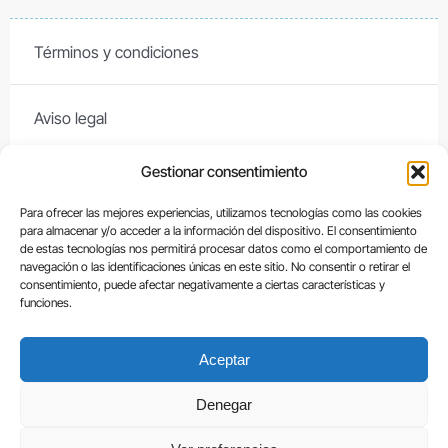
Términos y condiciones
Aviso legal
Gestionar consentimiento
Contacto
Para ofrecer las mejores experiencias, utilizamos tecnologías como las cookies
para almacenar y/o acceder a la información del dispositivo. El consentimiento
Política de cookies
de estas tecnologías nos permitirá procesar datos como el comportamiento de
navegación o las identificaciones únicas en este sitio. No consentir o retirar el
consentimiento, puede afectar negativamente a ciertas características y
funciones.
Política de devoluciones y reembolsos
Aceptar
Políticas de privacidad
Denegar
Cada Pixel Studio