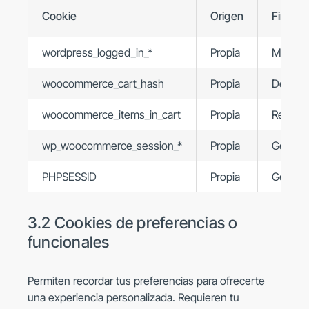
Cookie
Origen
Finalid
wordpress_logged_in_*
Propia
Mantene
woocommerce_cart_hash
Propia
Detectar
woocommerce_items_in_cart
Propia
Recordar
wp_woocommerce_session_*
Propia
Gestion
PHPSESSID
Propia
Gestión
3.2 Cookies de preferencias o
funcionales
Permiten recordar tus preferencias para ofrecerte
una experiencia personalizada. Requieren tu