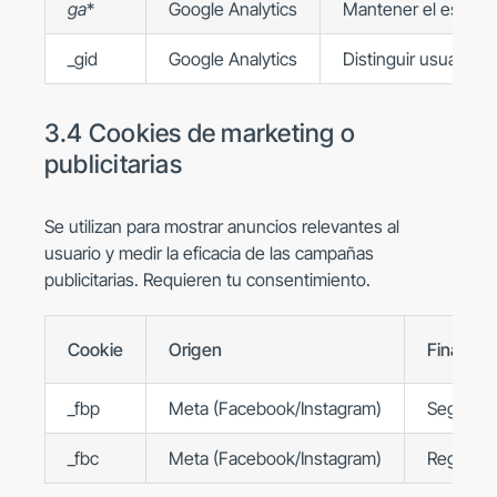
ga
*
Google Analytics
Mantener el estado 
_gid
Google Analytics
Distinguir usuarios 
3.4 Cookies de marketing o
publicitarias
Se utilizan para mostrar anuncios relevantes al
usuario y medir la eficacia de las campañas
publicitarias. Requieren tu consentimiento.
Cookie
Origen
Finalidad
_fbp
Meta (Facebook/Instagram)
Seguimie
_fbc
Meta (Facebook/Instagram)
Registra