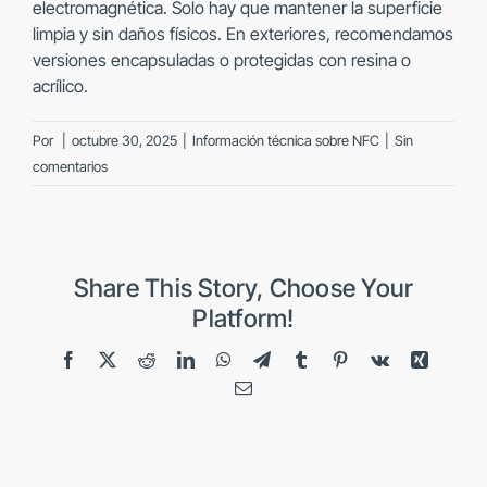
electromagnética. Solo hay que mantener la superficie
limpia y sin daños físicos. En exteriores, recomendamos
versiones encapsuladas o protegidas con resina o
acrílico.
Por
|
octubre 30, 2025
|
Información técnica sobre NFC
|
Sin
comentarios
Share This Story, Choose Your
Platform!
Facebook
X
Reddit
LinkedIn
WhatsApp
Telegram
Tumblr
Pinterest
Vk
Xing
Correo
electrónico