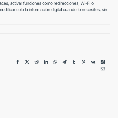
laces, activar funciones como redirecciones, Wi-Fi o
dificar solo la información digital cuando lo necesites, sin
Facebook
X
Reddit
LinkedIn
WhatsApp
Telegram
Tumblr
Pinterest
Vk
Xing
Correo
electrón