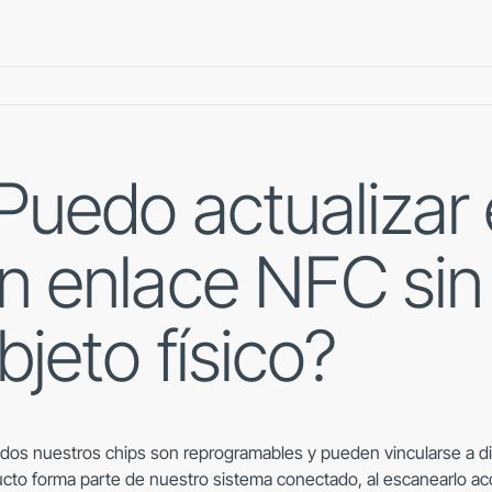
Puedo actualizar 
n enlace NFC sin
bjeto físico?
odos nuestros chips son reprogramables y pueden vincularse a d
cto forma parte de nuestro sistema conectado, al escanearlo ac