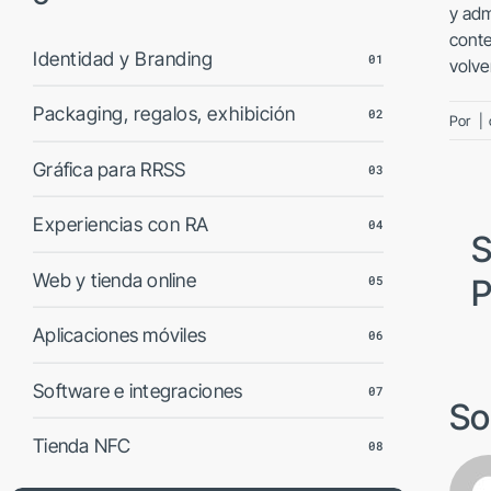
y adm
conte
Identidad y Branding
01
volve
Packaging, regalos, exhibición
02
Por
|
Gráfica para RRSS
03
Experiencias con RA
04
S
Web y tienda online
05
P
Aplicaciones móviles
06
Software e integraciones
07
So
Tienda NFC
08