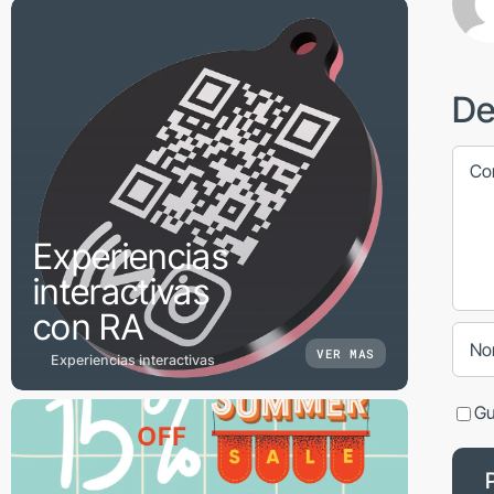
De
Come
Experiencias
interactivas
con RA
VER MAS
Experiencias interactivas
Gu