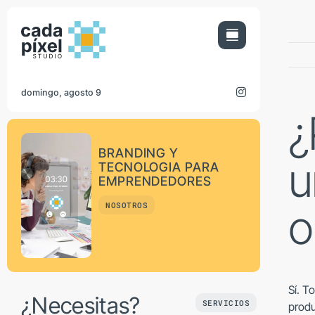
Saltar
al
contenido
domingo, agosto 9
¿
BRANDING Y
u
TECNOLOGIA PARA
EMPRENDEDORES
NOSOTROS
o
Sí. T
¿Necesitas?
SERVICIOS
produ