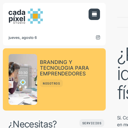
Saltar
al
contenido
jueves, agosto 6
¿
BRANDING Y
i
TECNOLOGIA PARA
EMPRENDEDORES
NOSOTROS
f
Sí. C
¿Necesitas?
SERVICIOS
en me