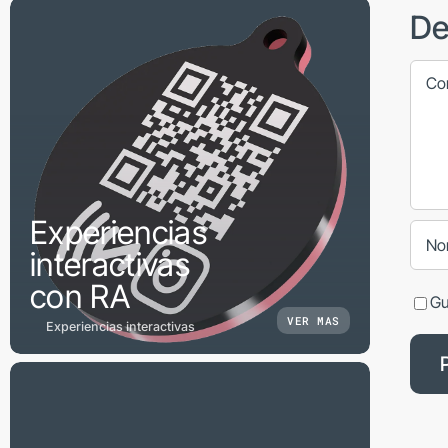
De
Come
Experiencias
interactivas
con RA
Gu
VER MAS
Experiencias interactivas