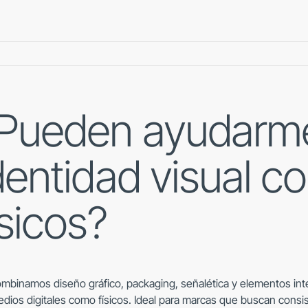
Pueden ayudarme 
dentidad visual c
ísicos?
ombinamos diseño gráfico, packaging, señalética y elementos int
dios digitales como físicos. Ideal para marcas que buscan consi