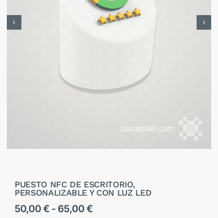
CONTACTO / DEMO
TIENDA
CADA PIXEL STUDIO
PUESTO NFC DE ESCRITORIO,
PERSONALIZABLE Y CON LUZ LED
Rango
50,00
€
-
65,00
€