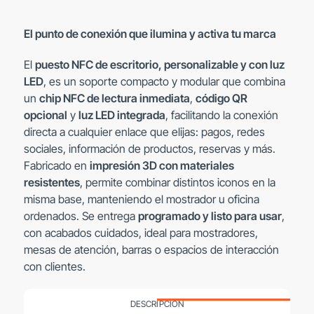
personalizable
y
El punto de conexión que ilumina y activa tu marca
con
luz
El
puesto NFC de escritorio, personalizable y con luz
LED
LED
, es un soporte compacto y modular que combina
cantidad
un
chip NFC de lectura inmediata
,
código QR
opcional
y
luz LED integrada
, facilitando la conexión
directa a cualquier enlace que elijas: pagos, redes
sociales, información de productos, reservas y más.
Fabricado en
impresión 3D con materiales
resistentes
, permite combinar distintos iconos en la
misma base, manteniendo el mostrador u oficina
ordenados. Se entrega
programado y listo para usar
,
con acabados cuidados, ideal para mostradores,
mesas de atención, barras o espacios de interacción
con clientes.
DESCRIPCIÓN