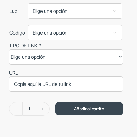
Luz

Código

TIPO DE LINK
*
URL
Añadir al carrito
Puesto
NFC
de
escritorio,