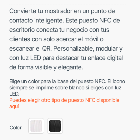
de
precios:
Convierte tu mostrador en un punto de
desde
contacto inteligente. Este puesto NFC de
50,00 €
escritorio conecta tu negocio con tus
hasta
65,00 €
clientes con solo acercar el móvil o
escanear el QR. Personalizable, modular y
con luz LED para destacar tu enlace digital
de forma visible y elegante.
Elige un color para la base del puesto NFC. El icono
siempre se imprime sobre blanco si eliges con luz
LED.
Puedes elegir otro tipo de puesto NFC disponible
aquí
Color
